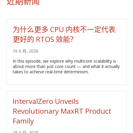
近期新闻
为什么更多 CPU 内核不一定代表
更好的 RTOS 效能？
16 6 月, 2026
In this episode, we explore why multicore scalability is
about more than just core count — and what it actually
takes to achieve real-time determinism.
IntervalZero Unveils
Revolutionary MaxRT Product
Family
28 3 月, 2025