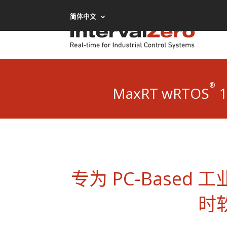
简体中文
®
MaxRT wRTOS
1
专为 PC-Based
时