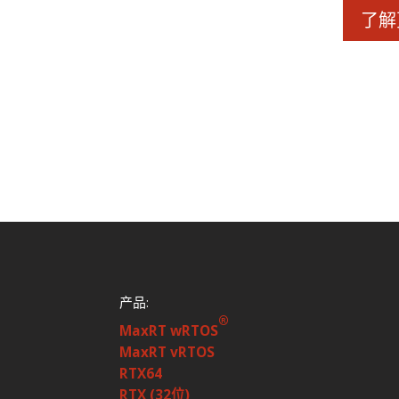
了解
产品:
®
MaxRT wRTOS
MaxRT vRTOS
RTX64
RTX (32位)