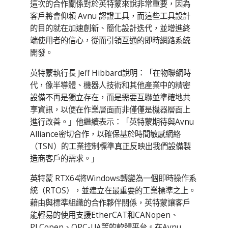
這次的合作關係對於英特蒙來說非常重要，因為
客戶將會仰賴 Avnu 認證工具，而這些工具設計
的目的就在加速創新、簡化設計迭代，並增進終
端使用者的信心，從而引領互通的即時網路系統
開發。
英特蒙執行長 Jeff Hibbard說明：「在物聯網時
代，像半導體、機器人技術和其他產業中的精密
設備不再是獨立存在，而是需要互聯並準確地共
享資訊，以便在作業層面而非僅僅是機器層面上
進行改善。」他繼續表示：「英特蒙期待與Avnu
Alliance密切合作，以確保基於時間敏感網絡
（TSN）的工業控制標準真正反映出我們設備製
造商客戶的需求。」
英特蒙 RTX64將Windows轉變為一個即時操作系
統（RTOS），並建立在最重要的工業標準之上。
藉由與標準組織的合作夥伴關係，英特蒙讓客戶
能輕易的使用支援EtherCAT和CANopen、
PLCopen、OPC-UA等的軟體平台。在Avnu